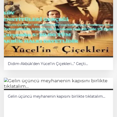
VİCDAN, SAĞDUYU VE
ADALET…
Faruk Haksal
SAÇMA MI, ABSÜRD MÜ?..
Ömer Haksal
Didim-Akbük'den Yücel'in Çiçekleri..." Geçti...
Gelin üçüncü meyhanenin kapısını birlikte tıklatalım…