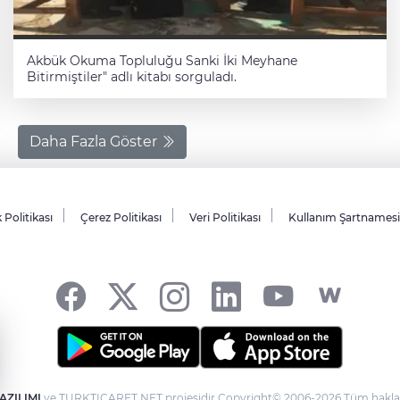
Akbük Okuma Topluluğu Sanki İki Meyhane
Bitirmiştiler" adlı kitabı sorguladı.
Daha Fazla Göster
k Politikası
Çerez Politikası
Veri Politikası
Kullanım Şartnamesi
AZILIMI
ve TURKTICARET.NET projesidir Copyright© 2006-2026 Tüm hakları 