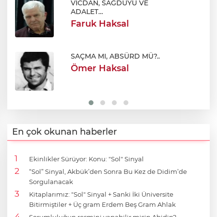
SİNEMANIN TOPLUMSAL
İÇERİĞİ
Saffet Pamuk
AMERİKA
Mete Demirtürk
En çok okunan haberler
Ekinlikler Sürüyor: Konu: "Sol" Sinyal
“Sol” Sinyal, Akbük’den Sonra Bu Kez de Didim’de
Sorgulanacak
Kitaplarımız: "Sol" Sinyal + Sanki İki Üniversite
Bitirmiştiler + Üç gram Erdem Beş Gram Ahlak