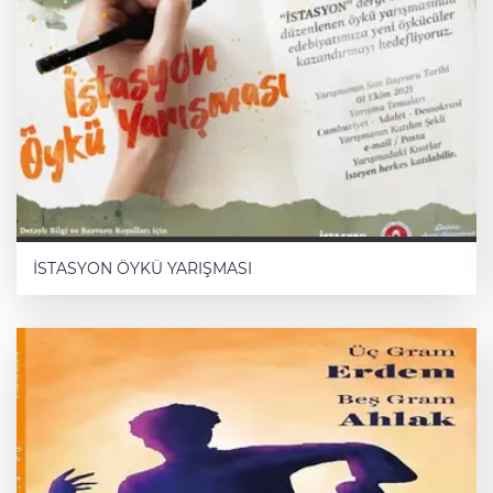
EMEKLİ BİR SAVCI GÖZÜ İLE
Mete Göktürk
DEĞİŞİM YOLUNDA BİR
KOCAMAN ADIM
Selma Soyak
İSTASYON ÖYKÜ YARIŞMASI