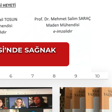
Sİ’NDE SAĞNAK
6
7
8
9
10