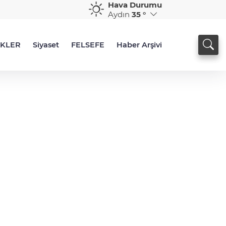
Hava Durumu
Aydın
35 °
İKLER
Siyaset
FELSEFE
Haber Arşivi
İZMİRTURK.TV SERÜVENİ…