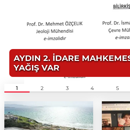
AYDIN 2. İDARE MAHKEME
YAĞIŞ VAR
1
2
3
4
5