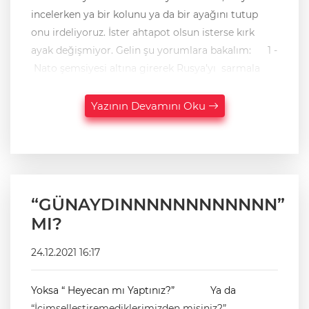
incelerken ya bir kolunu ya da bir ayağını tutup
onu irdeliyoruz. İster ahtapot olsun isterse kırk
ayak değişmiyor. Gelin şu yorumlara bakalım: 1 -
Nato şemsiyesi altına girerek Rusya’yı sarmala
Yazının Devamını Oku
“GÜNAYDINNNNNNNNNNNN”
MI?
24.12.2021 16:17
Yoksa “ Heyecan mı Yaptınız?” Ya da
“İçimselleştiremediklerimizden misiniz?”