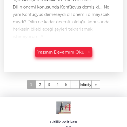
Dilin önemi konusunda Konfüçyus demiş ki… Ne
yani Konfüçyus demeseydi dil önemli olmayacak
mıydı? Dilin ne kadar önemli olduğu konusunda
herkesin bilebileceği şeyleri tekrarlamak
istemiyorum. A
Yazının Devamını Oku
1
2
3
4
5
...
Infinity
»
Gizlilik Politikası