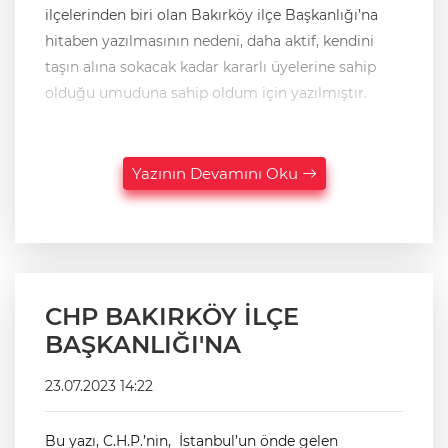
ilçelerinden biri olan Bakırköy ilçe Başkanlığı’na
hitaben yazılmasının nedeni, daha aktif, kendini
taşın alına sokacak kadar kararlı üyelerine sahip
olduğu umuduna sahip oldum için yazılmıştır.
Yazının Devamını Oku
CHP BAKIRKÖY İLÇE
BAŞKANLIĞI'NA
23.07.2023 14:22
Bu yazı, C.H.P.’nin, İstanbul’un önde gelen