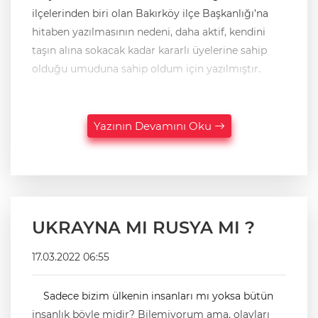
ilçelerinden biri olan Bakırköy ilçe Başkanlığı’na
hitaben yazılmasının nedeni, daha aktif, kendini
taşın alına sokacak kadar kararlı üyelerine sahip
olduğu umuduna sahip oldum için yazılmıştır.
Yazının Devamını Oku
UKRAYNA MI RUSYA MI ?
17.03.2022 06:55
Sadece bizim ülkenin insanları mı yoksa bütün
insanlık böyle midir? Bilemiyorum ama, olayları