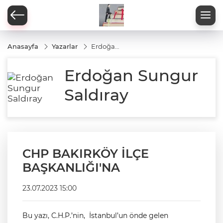
Anasayfa
Yazarlar
Erdoğan
Sungur
Saldıray
Erdoğan Sungur
Saldıray
CHP BAKIRKÖY İLÇE
BAŞKANLIĞI'NA
23.07.2023 15:00
Bu yazı, C.H.P.’nin, İstanbul’un önde gelen