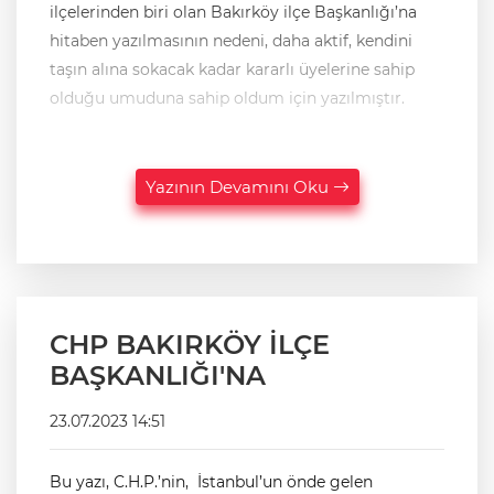
ilçelerinden biri olan Bakırköy ilçe Başkanlığı’na
hitaben yazılmasının nedeni, daha aktif, kendini
taşın alına sokacak kadar kararlı üyelerine sahip
olduğu umuduna sahip oldum için yazılmıştır.
Yazının Devamını Oku
CHP BAKIRKÖY İLÇE
BAŞKANLIĞI'NA
23.07.2023 14:51
Bu yazı, C.H.P.’nin, İstanbul’un önde gelen