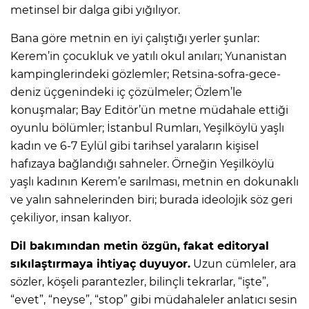
metinsel bir dalga gibi yığılıyor.
Bana göre metnin en iyi çalıştığı yerler şunlar:
Kerem’in çocukluk ve yatılı okul anıları; Yunanistan
kampinglerindeki gözlemler; Retsina-sofra-gece-
deniz üçgenindeki iç çözülmeler; Özlem’le
konuşmalar; Bay Editör’ün metne müdahale ettiği
oyunlu bölümler; İstanbul Rumları, Yeşilköylü yaşlı
kadın ve 6-7 Eylül gibi tarihsel yaraların kişisel
hafızaya bağlandığı sahneler. Örneğin Yeşilköylü
yaşlı kadının Kerem’e sarılması, metnin en dokunaklı
ve yalın sahnelerinden biri; burada ideolojik söz geri
çekiliyor, insan kalıyor.
Dil bakımından metin özgün, fakat editoryal
sıkılaştırmaya ihtiyaç duyuyor.
Uzun cümleler, ara
sözler, köşeli parantezler, bilinçli tekrarlar, “işte”,
“evet”, “neyse”, “stop” gibi müdahaleler anlatıcı sesin