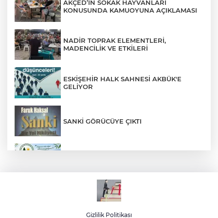
AKÇED’İN SOKAK HAYVANLARI
KONUSUNDA KAMUOYUNA AÇIKLAMASI
NADİR TOPRAK ELEMENTLERİ,
MADENCİLİK VE ETKİLERİ
ESKİŞEHİR HALK SAHNESİ AKBÜK'E
GELİYOR
SANKİ GÖRÜCÜYE ÇIKTI
AKÇED YENİLENİYOR
KARAVAN YASAKLARINA KARŞI PEŞ
PEŞE DAVALAR AÇILIYOR
Gizlilik Politikası