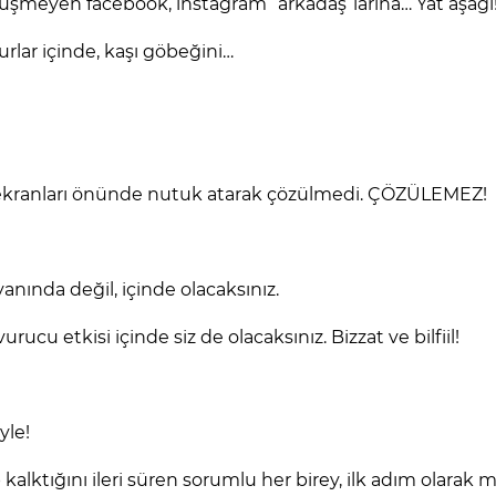
 düşmeyen facebook, instagram “arkadaş”larına… Yat aşağı
urlar içinde, kaşı göbeğini…
V ekranları önünde nutuk atarak çözülmedi. ÇÖZÜLEMEZ!
yanında değil, içinde olacaksınız.
ucu etkisi içinde siz de olacaksınız. Bizzat ve bilfiil!
yle!
 kalktığını ileri süren sorumlu her birey, ilk adım olara