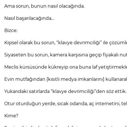
Ama sorun, bunun nasıl olacağında.
Nasıl başarılacağında…
Bizce:
Kişisel olarak bu sorun, “klavye devrimciliği” ile çözü
Siyaseten bu sorun, kamera karşısına geçip fiyakalı
Meclis kürsüsünde kükreyip ona buna laf yetiştirmekle i
Evin mutfağından [kısıtlı medya imkanlarını] kullanarak
Yukarıdaki satırlarda “klavye devrimciliği”den söz ettik
Otur oturduğun yerde, sıcak odanda, aç internetini, tel
Kime?