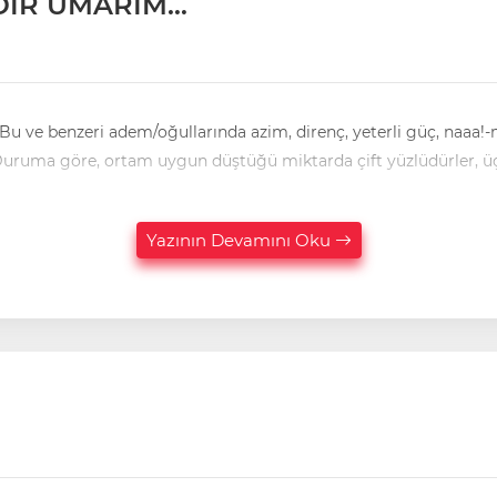
DIR UMARIM…
nların hiçbiri, hiçbir zaman olmamıştır; oluşmamıştır. Duruma göre, ortam uygun düştüğü miktarda çift yüzlüdürler
Yazının Devamını Oku