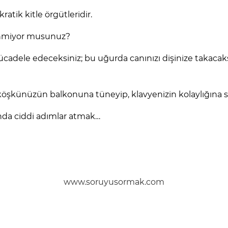
atik kitle örgütleridir.
ğenmiyor musunuz?
f mücadele edeceksiniz; bu uğurda canınızı dişinize taka
a köşkünüzün balkonuna tüneyip, klavyenizin kolaylığına
lunda ciddi adımlar atmak…
www.soruyusormak.com