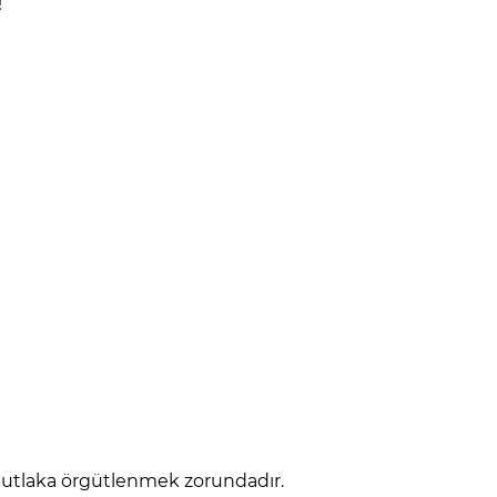
!
k mutlaka örgütlenmek zorundadır.