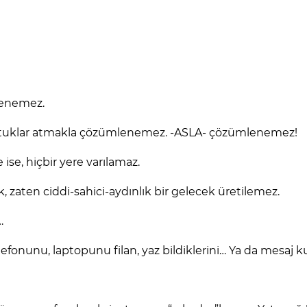
mlenemez.
 nutuklar atmakla çözümlenemez. -ASLA- çözümlenemez!
se, hiçbir yere varılamaz.
, zaten ciddi-sahici-aydınlık bir gelecek üretilemez.
…
efonunu, laptopunu filan, yaz bildiklerini… Ya da mesaj k