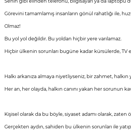
Senin gibi elinden telefonu, bilgisayarı ya da laptopu
Görevini tamamlamış insanların gönül rahatlığı ile, huz
Olmaz!
Bu yol yol değildir. Bu yoldan hiçbir yere varılamaz.
Hiçbir ülkenin sorunları bugüne kadar kürsülerde, T
Halkı arkanıza almaya niyetliyseniz, bir zahmet, halkın 
Her an, her olayda, halkın canını yakan her sorunun kavur
Kişisel olarak da bu böyle, siyaset adamı olarak, zaten ö
Gerçekten aydın, sahiden bu ülkenin sorunları ile yatıp