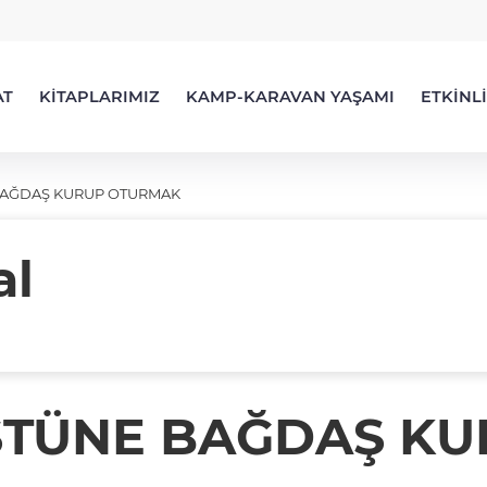
AT
KİTAPLARIMIZ
KAMP-KARAVAN YAŞAMI
ETKİNL
BAĞDAŞ KURUP OTURMAK
al
STÜNE BAĞDAŞ K