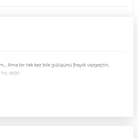
… Ama bir tek kez bile gülüşünü [haydi vazgeçtin,
san neden gülmez; yani hiç değil