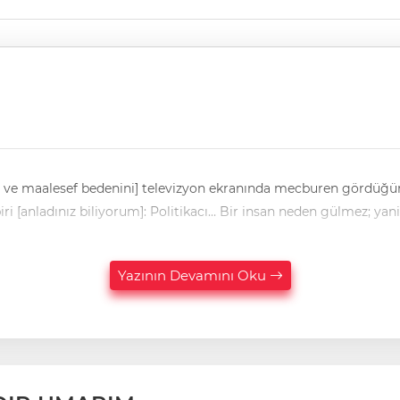
 ve maalesef bedenini] televizyon ekranında mecburen gördüğüm
gülümsemesini] göremediğim çok kişi var. Bunların her biri [anladınız biliyorum]: Politikacı… Bir in
Yazının Devamını Oku