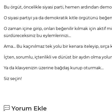
Bu örgüt, öncelikle siyasi parti, hemen ardından demokr
O siyasi partiyi ya da demokratik kitle örgütünü be
O zaman içine girip, onları beğenilir kılmak için akti
sürdüreceksiniz bu eylemlerinizi…
Ama… Bu kaçınılmaz tek yolu bir kenara iteleyip, sırç
İçten, sorumlu, içtenlikli ve dürüst bir aydın olma yo
Ya da klavyenizin üzerine bağdaş kurup oturmak…
Siz seçin!
Yorum Ekle