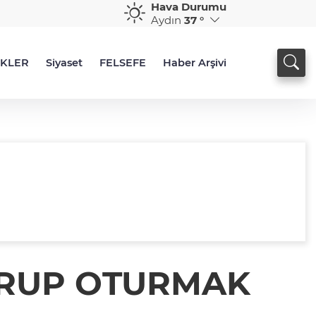
Hava Durumu
Aydın
37 °
İKLER
Siyaset
FELSEFE
Haber Arşivi
URUP OTURMAK