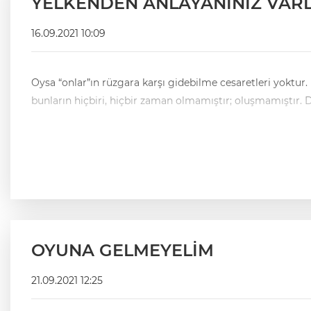
YELKENDEN ANLAYANINIZ VAR
16.09.2021 10:09
Oysa “onlar”ın rüzgara karşı gidebilme cesaretleri yoktur. Bu ve benzeri adem/oğullarında azim, direnç, yeterli güç, naaa!-mevcuttur… Eski dilde “keenlemyekun” derler; yani
bu
OYUNA GELMEYELİM
21.09.2021 12:25