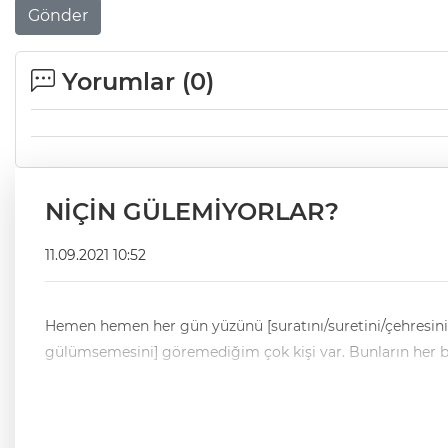
Gönder
Yorumlar (
0
)
NİÇİN GÜLEMİYORLAR?
11.09.2021 10:52
Hemen hemen her gün yüzünü [suratını/suretini/çehresini