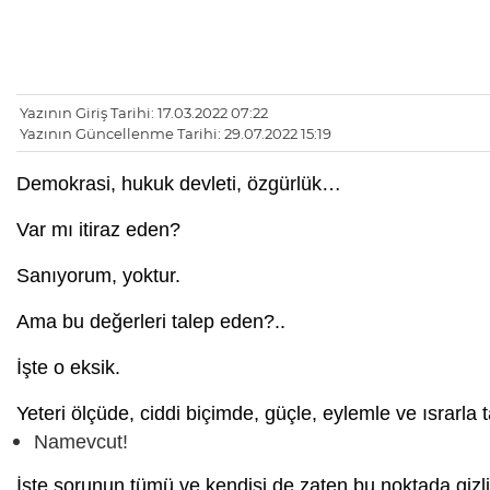
Yazının Giriş Tarihi: 17.03.2022 07:22
Yazının Güncellenme Tarihi: 29.07.2022 15:19
Demokrasi, hukuk devleti, özgürlük…
Var mı itiraz eden?
Sanıyorum, yoktur.
Ama bu değerleri talep eden?..
İşte o eksik.
Yeteri ölçüde, ciddi biçimde, güçle, eylemle ve ısrarla 
Namevcut!
İşte sorunun tümü ve kendisi de zaten bu noktada gizli