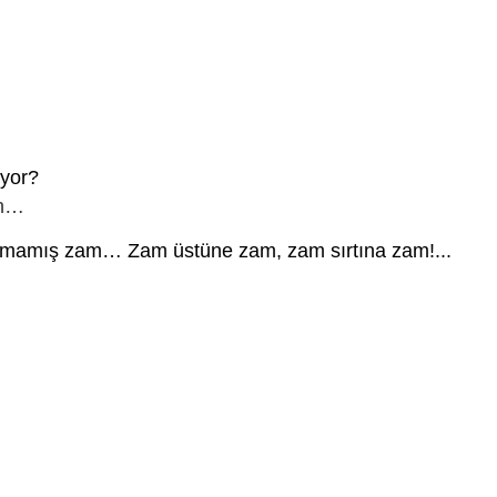
iyor?
ah…
ulmamış zam… Zam üstüne zam, zam sırtına zam!...