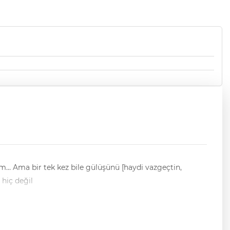
… Ama bir tek kez bile gülüşünü [haydi vazgeçtin,
san neden gülmez; yani hiç değil