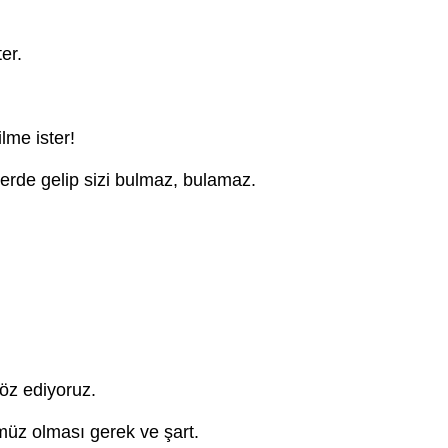
er.
ilme ister!
lerde gelip sizi bulmaz, bulamaz.
söz ediyoruz.
müz olması gerek ve şart.