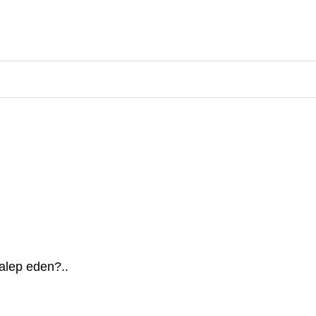
talep eden?..
.