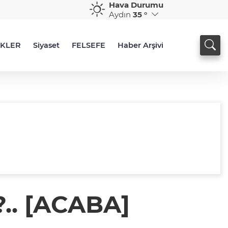
Hava Durumu
Aydın
35 °
İKLER
Siyaset
FELSEFE
Haber Arşivi
?.. [ACABA]