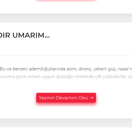
DIR UMARIM…
nların hiçbiri, hiçbir zaman olmamıştır; oluşmamıştır. Duruma göre, ortam uygun düştüğü miktarda çift yüzlüdürler
Yazının Devamını Oku