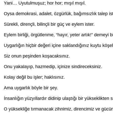
Yani… Uyutulmuşuz; hor hor; mışıl mışıl.
Oysa demokrasi, adalet, özgürlük, bağımsızlık talep ist
Sürekli, dirençli, bilinçli bir güç ve eylem ister.
Eylem birliği, örgütlenme, “hayır, yeter artık!” demeyi b
Uygarlığın hiçbir değeri içine saklandığınız kuytu köşe
Siz onun peşinden koşacaksınız.
Onu yakalayıp, hazmedip, içinize sindireceksiniz.
Kolay değil bu işler; haklısınız.
Ama uygarlık böyle bir şey.
İnsanlığın yüzyıllardır didinip ulaştığı bir yükseklikten 
O yüksekliğe tırmanacak zihnimiz, direncimiz ve gücü