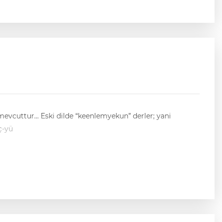
, üç-yü