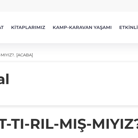
AT
KİTAPLARIMIZ
KAMP-KARAVAN YAŞAMI
ETKİNL
MIYIZ?.. [ACABA]
al
-TI-RIL-MIŞ-MIYIZ