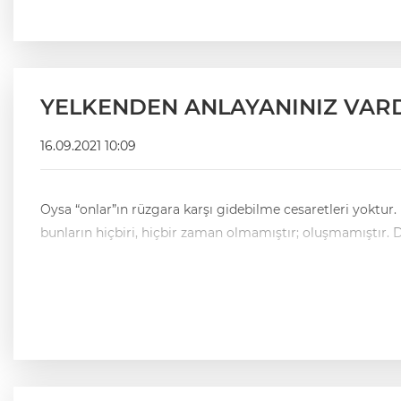
YELKENDEN ANLAYANINIZ VAR
16.09.2021 10:09
Oysa “onlar”ın rüzgara karşı gidebilme cesaretleri yoktur. Bu ve benzeri adem/oğullarında azim, direnç, yeterli güç, naaa!-mevcuttur… Eski dilde “keenlemyekun” derler; yani
bu