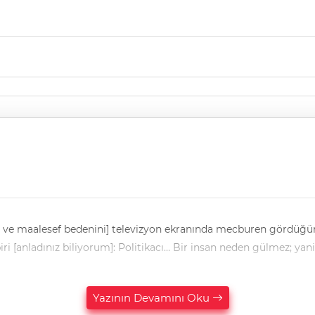
 ve maalesef bedenini] televizyon ekranında mecburen gördüğüm
gülümsemesini] göremediğim çok kişi var. Bunların her biri [anladınız biliyorum]: Politikacı… Bir in
Yazının Devamını Oku