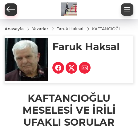
Anasayfa
Yazarlar
Faruk Haksal
KAFTANCIOĞLU
MESELESİ VE
İRİLİ UFAKLI
Faruk Haksal
SORULAR
KAFTANCIOĞLU
MESELESİ VE İRİLİ
UFAKLI SORULAR