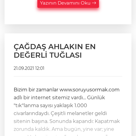
Yazının Devamını Oku
ÇAĞDAŞ AHLAKIN EN
DEĞERLİ TUĞLASI
21.09.2021 12:01
Bizim bir zamanlar www.soruyusormak.com
adlı bir internet sitemiz vardı… Günlük
"tık"lanma sayısı yaklaşık 1.000
civarlarındaydı. Çeşitli melanetler geldi
sitenin başına. Sonunda kapandı: Kapatmak
zorunda kaldık. Ama bugün, yine var; yine