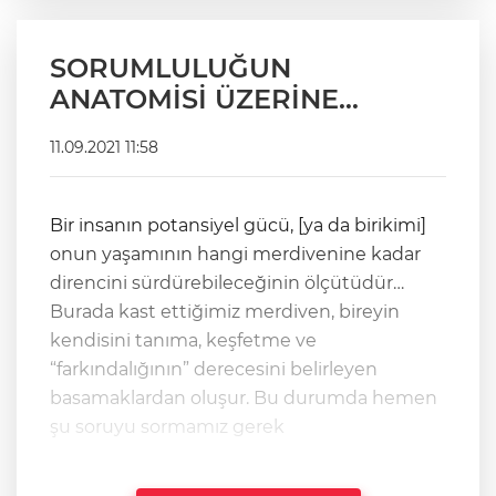
SORUMLULUĞUN
ANATOMİSİ ÜZERİNE…
11.09.2021 11:58
Bir insanın potansiyel gücü, [ya da birikimi]
onun yaşamının hangi merdivenine kadar
direncini sürdürebileceğinin ölçütüdür…
Burada kast ettiğimiz merdiven, bireyin
kendisini tanıma, keşfetme ve
“farkındalığının” derecesini belirleyen
basamaklardan oluşur. Bu durumda hemen
şu soruyu sormamız gerek