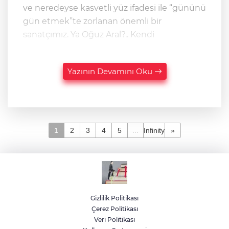
ve neredeyse kasvetli yüz ifadesi ile “gününü
gün etmek”te zorlanan önemli bir
sanatçımız. Ya Oğuz Aral?.. Kendi
Yazının Devamını Oku
1
2
3
4
5
...
Infinity
»
Gizlilik Politikası
Çerez Politikası
Veri Politikası