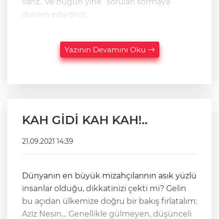
varız.. Ve bugün yine “soruları sormaya”
devam ediyoruz;
Yazının Devamını Oku
KAH GİDİ KAH KAH!..
21.09.2021 14:39
Dünyanın en büyük mizahçılarının asık yüzlü
insanlar olduğu, dikkatinizi çekti mi? Gelin
bu açıdan ülkemize doğru bir bakış fırlatalım:
Aziz Nesin… Genellikle gülmeyen, düşünceli