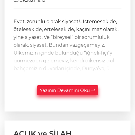
03.09.2021 16:12
Evet, zorunlu olarak siyaset!.. İstemesek de,
ötelesek de, ertelesek de, kaçınılmaz olarak,
yine siyaset. Ve “bireysel” bir sorumluluk
olarak, siyaset. Bundan vazgeçemeyiz.
Ülkemizin içinde bulunduğu “iğneli-fıçı”yı
görmezden gelemeyiz; kendi dikensiz gül
bahçemizin duvarları içinde, Dünya’ya, ü
Yazının Devamını Oku
AÇLIK ve SİLAH